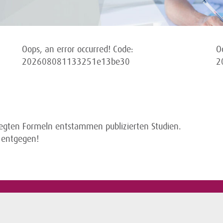
Oops, an error occurred! Code:
O
202608081133251e13be30
2
legten Formeln entstammen publizierten Studien.
 entgegen!