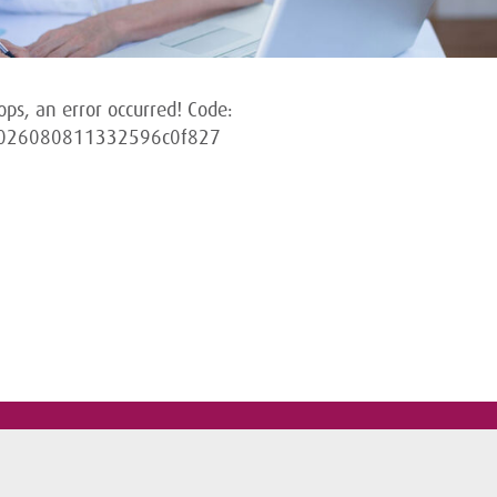
ops, an error occurred! Code:
026080811332596c0f827