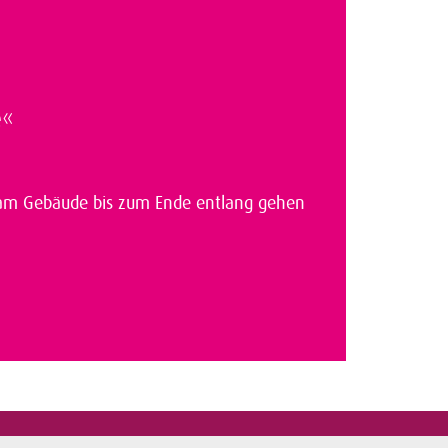
e«
am Gebäude bis zum Ende entlang gehen