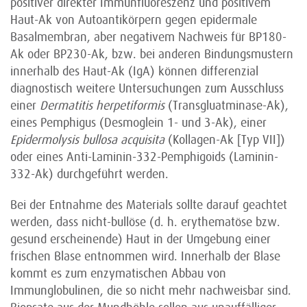
positiver direkter Immunfluoreszenz und positivem
Haut-Ak von Autoantikörpern gegen epidermale
Basalmembran, aber negativem Nachweis für BP180-
Ak oder BP230-Ak, bzw. bei anderen Bin­dung­s­mustern
innerhalb des Haut-Ak (IgA) können differenzial
diagnostisch weitere Unter­suchungen zum Ausschluss
einer
Dermatitis herpetiformis
(Transgluatminase-Ak),
eines Pemphigus (Desmoglein 1- und 3-Ak), einer
Epidermolysis bullosa acquisita
(Kollagen-Ak [Typ VII])
oder eines Anti-Laminin-332-Pemphigoids (Laminin-
332-Ak) durchgeführt werden.
Bei der Entnahme des Materials sollte darauf geachtet
werden, dass nicht-bullöse (d. h. erythematöse bzw.
gesund erscheinende) Haut in der Umgebung einer
frischen Blase entnommen wird. Innerhalb der Blase
kommt es zum enzymatischen Abbau von
Immunglobulinen, die so nicht mehr nachweisbar sind.