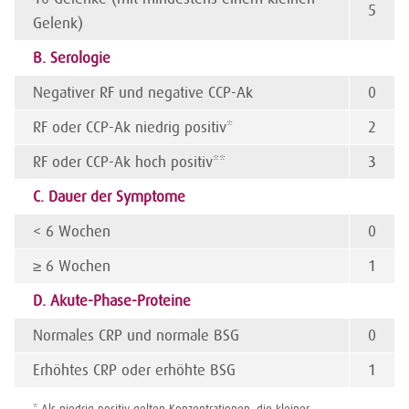
5
Gelenk)
B. Serologie
Negativer RF und negative CCP-Ak
0
RF oder CCP-Ak niedrig positiv*
2
RF oder CCP-Ak hoch positiv**
3
C. Dauer der Symptome
< 6 Wochen
0
≥ 6 Wochen
1
D. Akute-Phase-Proteine
Normales CRP und normale BSG
0
Erhöhtes CRP oder erhöhte BSG
1
* Als niedrig positiv gelten Konzentra­tionen, die kleiner