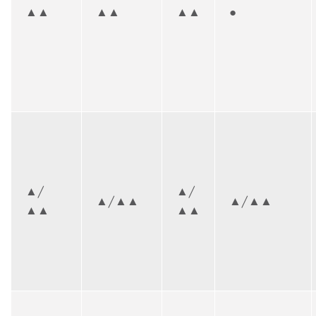
▲▲
▲▲
▲▲
●
▲/
▲/
▲/▲▲
▲/▲▲
▲▲
▲▲