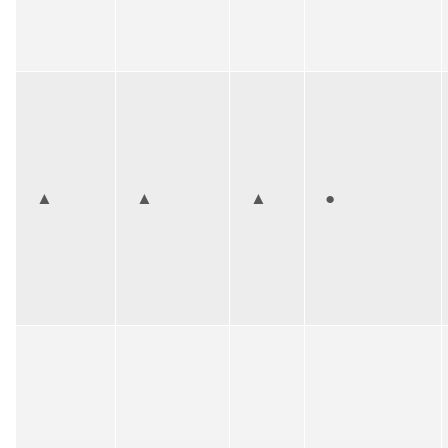
▲
▲
▲
●