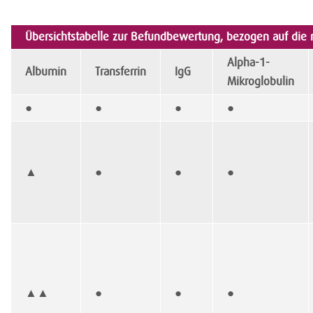
Übersichtstabelle zur Befundbewertung, bezogen auf die
Alpha-1-
Albumin
Transferrin
IgG
Mikroglobulin
●
●
●
●
▲
●
●
●
▲▲
●
●
●