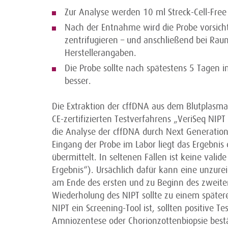
Zur Analyse werden 10 ml Streck-Cell-Free
Nach der Entnahme wird die Probe vorsichti
zentrifugieren – und anschließend bei Rau
Herstellerangaben.
Die Probe sollte nach spätestens 5 Tagen im
besser.
Die Extraktion der cffDNA aus dem Blutplasma 
CE-zertifizierten Testverfahrens „VeriSeq NIPT
die Analyse der cffDNA durch Next Generatio
Eingang der Probe im Labor liegt das Ergebnis 
übermittelt. In seltenen Fällen ist keine vali
Ergebnis“). Ursächlich dafür kann eine unzur
am Ende des ersten und zu Beginn des zweite
Wiederholung des NIPT sollte zu einem später
NIPT ein Screening-Tool ist, sollten positive
Amniozentese oder Chorionzottenbiopsie best