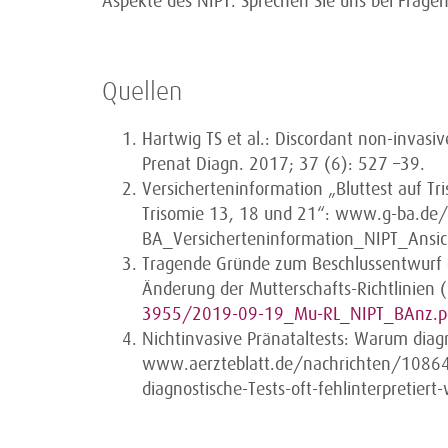
Aspekte des NIPT. Sprechen Sie uns bei Frage
Quellen
Hartwig TS et al.: Discordant non-invasiv
Prenat Diagn. 2017; 37 (6): 527 –39.
Versicherteninformation „Bluttest auf Tr
Trisomie 13, 18 und 21“: www.g-ba.d
BA_Versicherteninformation_NIPT_Ansic
Tragende Gründe zum Beschlussentwurf
Änderung der Mutterschafts-Richtlinien 
3955/2019-09-19_Mu-RL_NIPT_BAnz.p
Nichtinvasive Pränataltests: Warum diagn
www.aerzteblatt.de/nachrichten/10864
diagnostische-Tests-oft-fehlinterpretie