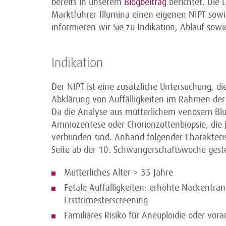
bereits in unserem
Blogbeitrag
berichtet. Die
Marktführer Illumina einen eigenen NIPT sow
informieren wir Sie zu Indikation, Ablauf sowi
Indikation
Der NIPT ist eine zusätzliche Untersuchung, d
Abklärung von Auffälligkeiten im Rahmen d
Da die Analyse aus mütterlichem venösem Blut 
Amniozentese oder Chorionzottenbiopsie, die j
verbunden sind. Anhand folgender Charakteris
Seite ab der 10. Schwangerschaftswoche geste
Mütterliches Alter > 35 Jahre
Fetale Auffälligkeiten: erhöhte Nackentrans
Ersttrimesterscreening
Familiäres Risiko für Aneuploidie oder vo