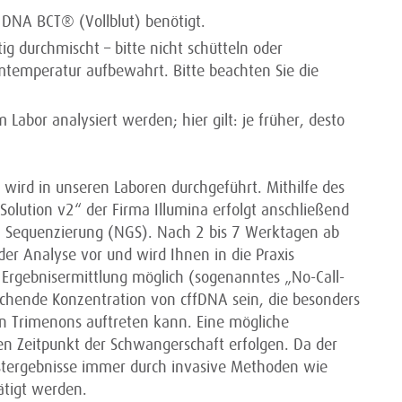
 DNA BCT® (Vollblut) benötigt.
g durchmischt – bitte nicht schütteln oder
mtemperatur aufbewahrt. Bitte beachten Sie die
 Labor analysiert werden; hier gilt: je früher, desto
wird in unseren Laboren durchgeführt. Mithilfe des
 Solution v2“ der Firma Illumina erfolgt anschließend
n Sequenzierung (NGS). Nach 2 bis 7 Werktagen ab
der Analyse vor und wird Ihnen in die Praxis
de Ergebnisermittlung möglich (sogenanntes „No-Call-
eichende Konzentration von cffDNA sein, die besonders
n Trimenons auftreten kann. Eine mögliche
en Zeitpunkt der Schwangerschaft erfolgen. Da der
 Testergebnisse immer durch invasive Methoden wie
ätigt werden.