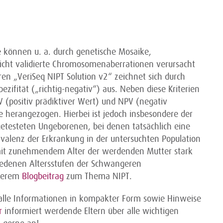
se können u. a. durch genetische Mosaike,
cht validierte Chromosomenaberrationen verursacht
ren „VeriSeq NIPT Solution v2“ zeichnet sich durch
pezifität („richtig-negativ“) aus. Neben diese Kriterien
 (positiv prädiktiver Wert) und NPV (negativ
e herangezogen. Hierbei ist jedoch insbesondere der
 getesteten Ungeborenen, bei denen tatsächlich eine
rävalenz der Erkrankung in der untersuchten Population
n mit zunehmendem Alter der werdenden Mutter stark
chiedenen Altersstufen der Schwangeren
nserem
Blogbeitrag
zum Thema NIPT.
alle Informationen in kompakter Form sowie Hinweise
r
informiert werdende Eltern über alle wichtigen